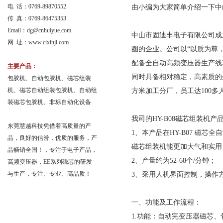
电 话：0769-89870552
由小编为大家简单介绍一下中
传 真：0769-86475353
Email：
dg@cnhuiyue.com
中山市固迪丰电子有限公司成
网 址：www.cixinji.com
圈的企业。公司以“以质为尊
配备全自动高频变压器生产线2
主要产品：
同时具备相对稳定，高素质的生
包胶机、自动包胶机、磁芯组装
机、磁芯自动组装包胶机、自动组
方米加工分厂，员工达100
装磁芯包胶机、非标自动化设备
我司的HY-B08磁芯组装机产
东莞慧越科技凭借着高质量的产
1、本产品在HY-B07 磁
品，良好的信誉，优质的服务，产
磁芯组装机能更加大气和实用
品畅销全国！，专注于电子产品，
2、产量约为52-68个/分钟；
高频变压器，EE系列磁芯的研发
与生产，专注、专业、高品质！
3、采用人机界面控制，操作
一、功能及工作流程：
1.功能：自动完变压器磁芯