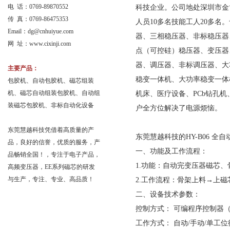
电 话：0769-89870552
科技企业。公司地处深圳市金博
传 真：0769-86475353
人员10多名技能工人20多
Email：
dg@cnhuiyue.com
器、三相稳压器、非标稳压器
网 址：www.cixinji.com
点（可控硅）稳压器、变压器
器、调压器、非标调压器、大
主要产品：
稳变一体机、大功率稳变一体机
包胶机、自动包胶机、磁芯组装
机、磁芯自动组装包胶机、自动组
机床、医疗设备、PCb钻孔
装磁芯包胶机、非标自动化设备
户全方位解决了电源烦恼。
东莞慧越科技凭借着高质量的产
东莞慧越科技的HY-B06 全
品，良好的信誉，优质的服务，产
一、功能及工作流程：
品畅销全国！，专注于电子产品，
1.功能：自动完变压器磁芯
高频变压器，EE系列磁芯的研发
与生产，专注、专业、高品质！
2.工作流程：骨架上料→上
二、设备技术参数：
控制方式： 可编程序控制器（
工作方式： 自动/手动/单工位