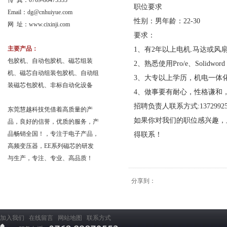
传 真：0769-86475353
职位要求
Email：
dg@cnhuiyue.com
性别：男年龄：22-30
网 址：www.cixinji.com
要求：
主要产品：
1、有2年以上电机.马达或
包胶机、自动包胶机、磁芯组装
2、熟悉使用Pro/e、Solidwor
机、磁芯自动组装包胶机、自动组
3、大专以上学历，机电一体
装磁芯包胶机、非标自动化设备
4、做事要有耐心，性格谦和
招聘负责人联系方式:13729925
东莞慧越科技凭借着高质量的产
如果你对我们的职位感兴趣，且符
品，良好的信誉，优质的服务，产
品畅销全国！，专注于电子产品，
得联系！
高频变压器，EE系列磁芯的研发
与生产，专注、专业、高品质！
分享到：
加入我们
在线留言
网站地图
联系方式