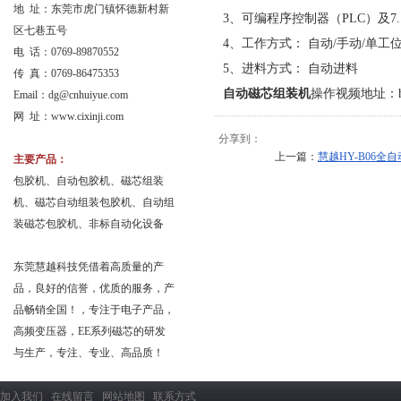
地 址：东莞市虎门镇怀德新村新
3、可编程序控制器（PLC）及
区七巷五号
4、工作方式： 自动/手动/单工
电 话：0769-89870552
5、进料方式： 自动进料
传 真：0769-86475353
自动磁芯组装机
操作视频地址：
Email：
dg@cnhuiyue.com
网 址：www.cixinji.com
分享到：
上一篇：
慧越HY-B06全
主要产品：
包胶机、自动包胶机、磁芯组装
机、磁芯自动组装包胶机、自动组
装磁芯包胶机、非标自动化设备
东莞慧越科技凭借着高质量的产
品，良好的信誉，优质的服务，产
品畅销全国！，专注于电子产品，
高频变压器，EE系列磁芯的研发
与生产，专注、专业、高品质！
加入我们
在线留言
网站地图
联系方式