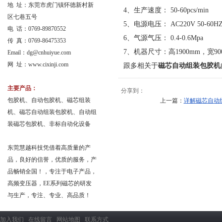
地 址：东莞市虎门镇怀德新村新
4、生产速度： 50-60pcs/min
区七巷五号
5、电源电压： AC220V 50-60H
电 话：0769-89870552
6、气源气压： 0.4-0.6Mpa
传 真：0769-86475353
7、机器尺寸：高1900mm，宽900
Email：
dg@cnhuiyue.com
网 址：www.cixinji.com
跟多相关于
磁芯自动组装包胶机
主要产品：
分享到：
包胶机、自动包胶机、磁芯组装
上一篇：
详解磁芯自动
机、磁芯自动组装包胶机、自动组
装磁芯包胶机、非标自动化设备
东莞慧越科技凭借着高质量的产
品，良好的信誉，优质的服务，产
品畅销全国！，专注于电子产品，
高频变压器，EE系列磁芯的研发
与生产，专注、专业、高品质！
加入我们
在线留言
网站地图
联系方式