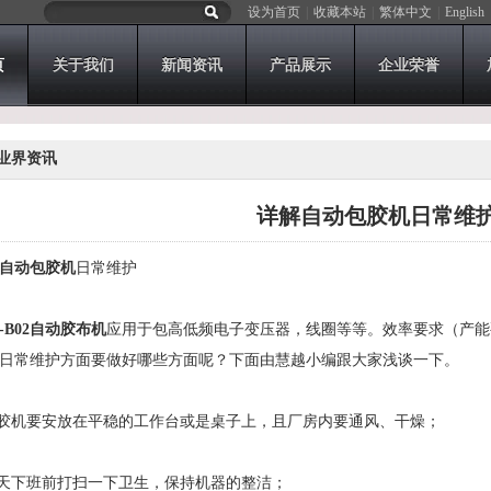
设为首页
|
收藏本站
|
繁体中文
|
English
页
关于我们
新闻资讯
产品展示
企业荣誉
业界资讯
详解自动包胶机日常维
自动包胶机
日常维护
-B02自动胶布机
应用于包高低频电子变压器，线圈等等。效率要求（产能要求）：
日常维护方面要做好哪些方面呢？下面由慧越小编跟大家浅谈一下。
包胶机要安放在平稳的工作台或是桌子上，且厂房内要通风、干燥；
每天下班前打扫一下卫生，保持机器的整洁；