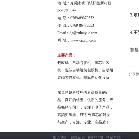
地 址：东莞市虎门镇怀德新村新
区七巷五号
3.
电 话：0769-89870552
传 真：0769-86475353
4.
Email：
dg@cnhuiyue.com
网 址：www.cixinji.com
慧越
主要产品：
包胶机、自动包胶机、磁芯组装
机、磁芯自动组装包胶机、自动组
分享
装磁芯包胶机、非标自动化设备
东莞慧越科技凭借着高质量的产
品，良好的信誉，优质的服务，产
品畅销全国！，专注于电子产品，
高频变压器，EE系列磁芯的研发
与生产，专注、专业、高品质！
加入我们
在线留言
网站地图
联系方式