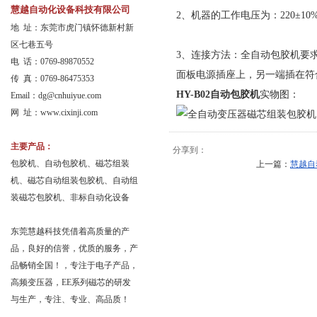
慧越自动化设备科技有限公司
2、机器的工作电压为：220±1
地 址：东莞市虎门镇怀德新村新
区七巷五号
3、连接方法：全自动包胶机要
电 话：0769-89870552
面板电源插座上，另一端插在符
传 真：0769-86475353
HY-B02自动包胶机
实物图：
Email：
dg@cnhuiyue.com
网 址：www.cixinji.com
主要产品：
分享到：
包胶机、自动包胶机、磁芯组装
上一篇：
慧越自
机、磁芯自动组装包胶机、自动组
装磁芯包胶机、非标自动化设备
东莞慧越科技凭借着高质量的产
品，良好的信誉，优质的服务，产
品畅销全国！，专注于电子产品，
高频变压器，EE系列磁芯的研发
与生产，专注、专业、高品质！