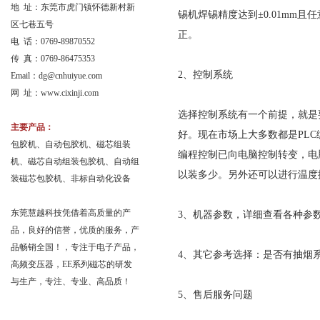
地 址：东莞市虎门镇怀德新村新
锡机焊锡精度达到±0.01mm且
区七巷五号
正。
电 话：0769-89870552
传 真：0769-86475353
2、控制系统
Email：
dg@cnhuiyue.com
网 址：www.cixinji.com
选择控制系统有一个前提，就是
主要产品：
好。现在市场上大多数都是PL
包胶机、自动包胶机、磁芯组装
编程控制已向电脑控制转变，电
机、磁芯自动组装包胶机、自动组
以装多少。另外还可以进行温度
装磁芯包胶机、非标自动化设备
东莞慧越科技凭借着高质量的产
3、机器参数，详细查看各种参
品，良好的信誉，优质的服务，产
品畅销全国！，专注于电子产品，
4、其它参考选择：是否有抽烟
高频变压器，EE系列磁芯的研发
与生产，专注、专业、高品质！
5、售后服务问题