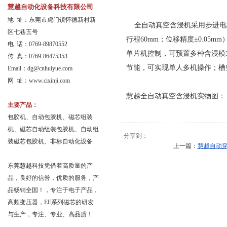
慧越自动化设备科技有限公司
地 址：东莞市虎门镇怀德新村新
全自动真空含浸机采用步进电
区七巷五号
行程60mm；位移精度±0.05
电 话：0769-89870552
单片机控制，可预置多种含浸模
传 真：0769-86475353
节能，可实现单人多机操作；槽
Email：
dg@cnhuiyue.com
网 址：www.cixinji.com
慧越全自动真空含浸机实物图：
主要产品：
包胶机、自动包胶机、磁芯组装
机、磁芯自动组装包胶机、自动组
分享到：
装磁芯包胶机、非标自动化设备
上一篇：
慧越自动
东莞慧越科技凭借着高质量的产
品，良好的信誉，优质的服务，产
品畅销全国！，专注于电子产品，
高频变压器，EE系列磁芯的研发
与生产，专注、专业、高品质！