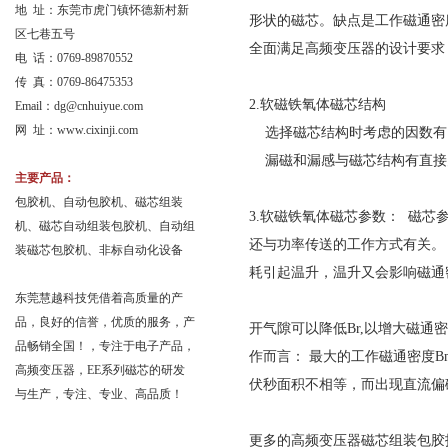
地 址：东莞市虎门镇怀德新村新
形状的磁芯。缺点是工作磁通密
区七巷五号
全面满足高频变压器的设计要求
电 话：0769-89870552
传 真：0769-86475353
2.软磁铁氧体磁芯结构
Email：
dg@cnhuiyue.com
网 址：www.cixinji.com
选择磁芯结构时考虑的因数有
漏磁和漏感与磁芯结构有直接
主要产品：
包胶机、自动包胶机、磁芯组装
3.软磁铁氧体磁芯参数： 磁
机、磁芯自动组装包胶机、自动组
还与功率传送的工作方式有关。 
装磁芯包胶机、非标自动化设备
耗引起温升，温升又会影响磁通密度
东莞慧越科技凭借着高质量的产
品，良好的信誉，优质的服务，产
开气隙可以降低Br,以增大磁
品畅销全国！，专注于电子产品，
作而言： 最大的工作磁通密度B
高频变压器，EE系列磁芯的研发
伏秒面积不相等，而出现直流偏
与生产，专注、专业、高品质！
更多的高频变压器磁芯组装包胶