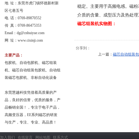
地 址：东莞市虎门镇怀德新村新
稳定。主要用于高频电感。磁粉
区七巷五号
介质的含量、成型压力及热处理
电 话：0769-89870552
磁芯组装机实物图：
传 真：0769-86475353
Email：
dg@cnhuiyue.com
网 址：www.cixinji.com
分享到：
上一篇：
磁芯自动组装包
主要产品：
包胶机、自动包胶机、磁芯组装
机、磁芯自动组装包胶机、自动组
装磁芯包胶机、非标自动化设备
东莞慧越科技凭借着高质量的产
品，良好的信誉，优质的服务，产
品畅销全国！，专注于电子产品，
高频变压器，EE系列磁芯的研发
与生产，专注、专业、高品质！
加入我们
在线留言
网站地图
联系方式