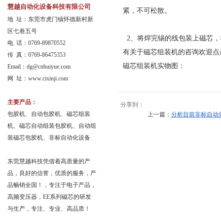
慧越自动化设备科技有限公司
紧，不可松散。
地 址：东莞市虎门镇怀德新村新
区七巷五号
2、将焊完锡的线包装上磁芯，
电 话：0769-89870552
有关于磁芯组装机的咨询欢迎点
传 真：0769-86475353
磁芯组装机实物图：
Email：
dg@cnhuiyue.com
网 址：www.cixinji.com
主要产品：
分享到：
包胶机、自动包胶机、磁芯组装
上一篇：
分析目前非标自动
机、磁芯自动组装包胶机、自动组
装磁芯包胶机、非标自动化设备
东莞慧越科技凭借着高质量的产
品，良好的信誉，优质的服务，产
品畅销全国！，专注于电子产品，
高频变压器，EE系列磁芯的研发
与生产，专注、专业、高品质！