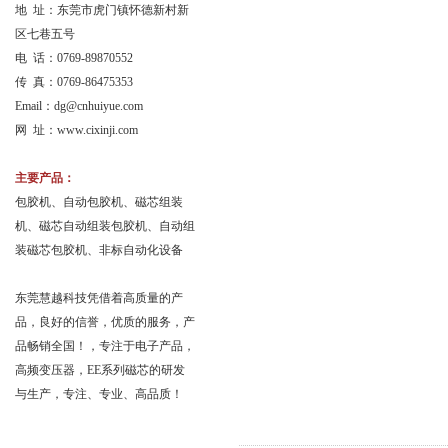
地 址：东莞市虎门镇怀德新村新
区七巷五号
电 话：0769-89870552
传 真：0769-86475353
Email：
dg@cnhuiyue.com
网 址：www.cixinji.com
主要产品：
包胶机、自动包胶机、磁芯组装
机、磁芯自动组装包胶机、自动组
装磁芯包胶机、非标自动化设备
东莞慧越科技凭借着高质量的产
品，良好的信誉，优质的服务，产
品畅销全国！，专注于电子产品，
高频变压器，EE系列磁芯的研发
与生产，专注、专业、高品质！