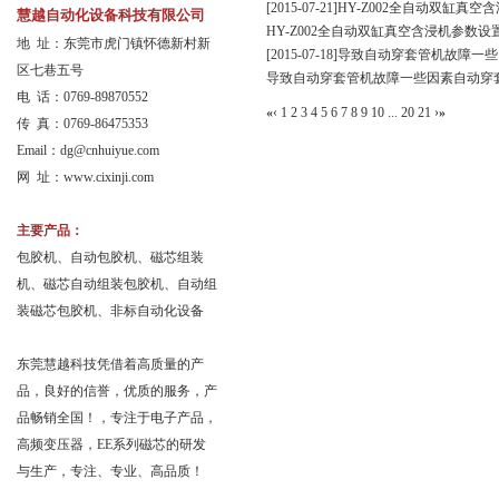
[2015-07-21]
HY-Z002全自动双缸真空
慧越自动化设备科技有限公司
HY-Z002全自动双缸真空含浸机参数设置
地 址：东莞市虎门镇怀德新村新
[2015-07-18]
导致自动穿套管机故障一些
区七巷五号
导致自动穿套管机故障一些因素自动穿套管机
电 话：0769-89870552
«
‹
1
2
3
4
5
6
7
8
9
10
...
20
21
›
»
传 真：0769-86475353
Email：
dg@cnhuiyue.com
网 址：www.cixinji.com
主要产品：
包胶机、自动包胶机、磁芯组装
机、磁芯自动组装包胶机、自动组
装磁芯包胶机、非标自动化设备
东莞慧越科技凭借着高质量的产
品，良好的信誉，优质的服务，产
品畅销全国！，专注于电子产品，
高频变压器，EE系列磁芯的研发
与生产，专注、专业、高品质！